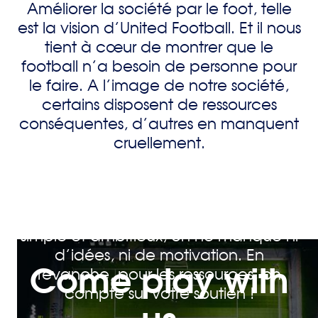
Améliorer la société par le foot, telle
est la vision d’United Football. Et il nous
tient à cœur de montrer que le
football n’a besoin de personne pour
le faire. A l’image de notre société,
certains disposent de ressources
conséquentes, d’autres en manquent
cruellement.
Pour affronter ce challenge à la fois
simple et ambitieux, on ne manque ni
d’idées, ni de motivation. En
C
o
m
e
p
l
a
y
w
i
t
h
revanche, pour les ressources, on
compte sur votre soutien !